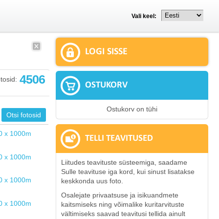
Vali keel:
LOGI SISSE
4506
tosid:
OSTUKORV
Ostukorv on tühi
TELLI TEAVITUSED
Liitudes teavituste süsteemiga, saadame
Sulle teavituse iga kord, kui sinust lisatakse
keskkonda uus foto.
Osalejate privaatsuse ja isikuandmete
kaitsmiseks ning võimalike kuritarvituste
vältimiseks saavad teavitusi tellida ainult