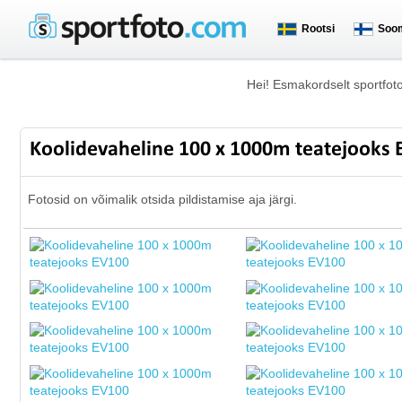
Rootsi
Soo
Hei! Esmakordselt sportfot
Koolidevaheline 100 x 1000m teatejooks
Fotosid on võimalik otsida pildistamise aja järgi.