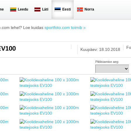
me
Leedu
Läti
Eesti
Norra
o.com lehel? Loe kuidas
sportfoto.com toimib »
Fo
 EV100
Kuupäev: 18.10.2018
Pildistamise aeg: