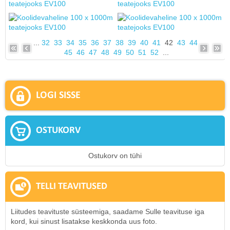
...
32
33
34
35
36
37
38
39
40
41
42
43
44
45
46
47
48
49
50
51
52
...
LOGI SISSE
OSTUKORV
Ostukorv on tühi
TELLI TEAVITUSED
Liitudes teavituste süsteemiga, saadame Sulle teavituse iga
kord, kui sinust lisatakse keskkonda uus foto.