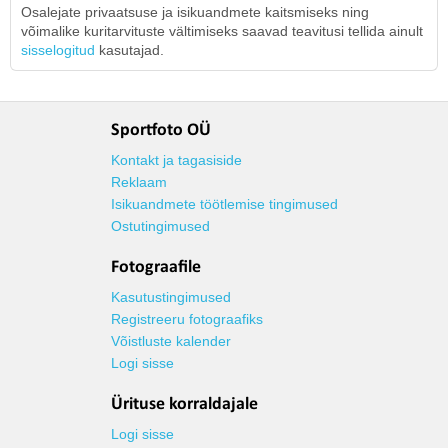
Osalejate privaatsuse ja isikuandmete kaitsmiseks ning
võimalike kuritarvituste vältimiseks saavad teavitusi tellida ainult
sisselogitud
kasutajad.
Sportfoto OÜ
Kontakt ja tagasiside
Reklaam
Isikuandmete töötlemise tingimused
Ostutingimused
Fotograafile
Kasutustingimused
Registreeru fotograafiks
Võistluste kalender
Logi sisse
Ürituse korraldajale
Logi sisse