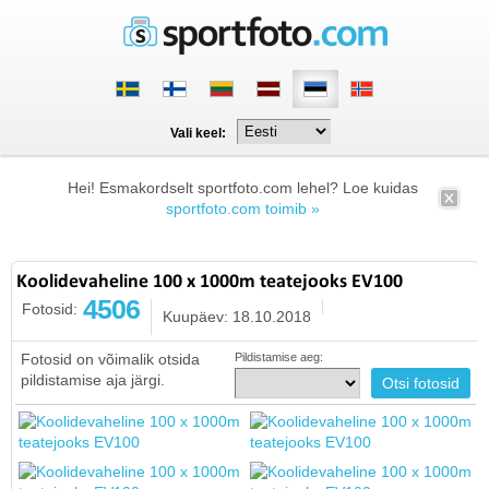
Vali keel:
Hei! Esmakordselt sportfoto.com lehel? Loe kuidas
sportfoto.com toimib »
Koolidevaheline 100 x 1000m teatejooks EV100
4506
Fotosid:
Kuupäev: 18.10.2018
Fotosid on võimalik otsida
Pildistamise aeg:
pildistamise aja järgi.