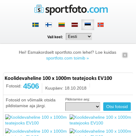
Vali keel:
Hei! Esmakordselt sportfoto.com lehel? Loe kuidas
sportfoto.com toimib »
Koolidevaheline 100 x 1000m teatejooks EV100
4506
Fotosid:
Kuupäev: 18.10.2018
Fotosid on võimalik otsida
Pildistamise aeg:
pildistamise aja järgi.