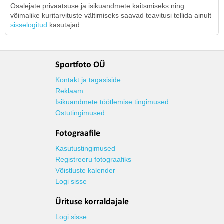
Osalejate privaatsuse ja isikuandmete kaitsmiseks ning
võimalike kuritarvituste vältimiseks saavad teavitusi tellida ainult
sisselogitud
kasutajad.
Sportfoto OÜ
Kontakt ja tagasiside
Reklaam
Isikuandmete töötlemise tingimused
Ostutingimused
Fotograafile
Kasutustingimused
Registreeru fotograafiks
Võistluste kalender
Logi sisse
Ürituse korraldajale
Logi sisse