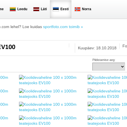
me
Leedu
Läti
Eesti
Norra
o.com lehel? Loe kuidas
sportfoto.com toimib »
Fo
 EV100
Kuupäev: 18.10.2018
Pildistamise aeg: