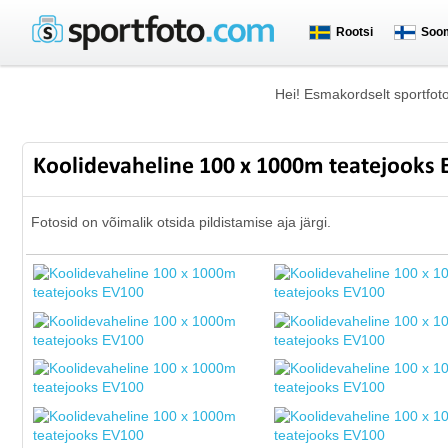
Rootsi
Soo
Hei! Esmakordselt sportfot
Koolidevaheline 100 x 1000m teatejooks
Fotosid on võimalik otsida pildistamise aja järgi.