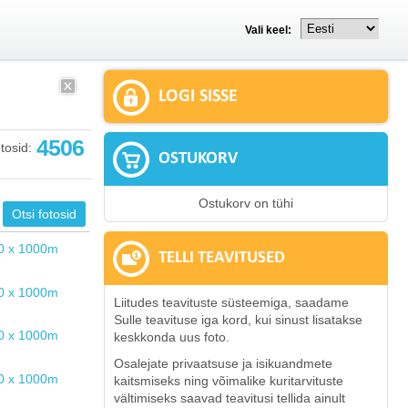
Vali keel:
LOGI SISSE
4506
tosid:
OSTUKORV
Ostukorv on tühi
TELLI TEAVITUSED
Liitudes teavituste süsteemiga, saadame
Sulle teavituse iga kord, kui sinust lisatakse
keskkonda uus foto.
Osalejate privaatsuse ja isikuandmete
kaitsmiseks ning võimalike kuritarvituste
vältimiseks saavad teavitusi tellida ainult