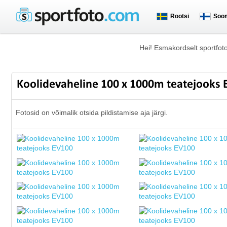
Rootsi
Soo
Hei! Esmakordselt sportfot
Koolidevaheline 100 x 1000m teatejooks
Fotosid on võimalik otsida pildistamise aja järgi.