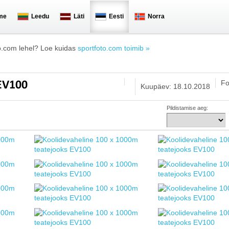
me
Leedu
Läti
Eesti
Norra
o.com lehel? Loe kuidas
sportfoto.com toimib »
Fo
 EV100
Kuupäev: 18.10.2018
Pildistamise aeg: