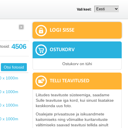
Vali keel:
LOGI SISSE
4506
tosid:
OSTUKORV
Ostukorv on tühi
TELLI TEAVITUSED
Liitudes teavituste süsteemiga, saadame
Sulle teavituse iga kord, kui sinust lisatakse
keskkonda uus foto.
Osalejate privaatsuse ja isikuandmete
kaitsmiseks ning võimalike kuritarvituste
vältimiseks saavad teavitusi tellida ainult