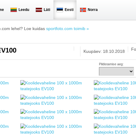
me
Leedu
Läti
Eesti
Norra
o.com lehel? Loe kuidas
sportfoto.com toimib »
Fo
 EV100
Kuupäev: 18.10.2018
Pildistamise aeg: