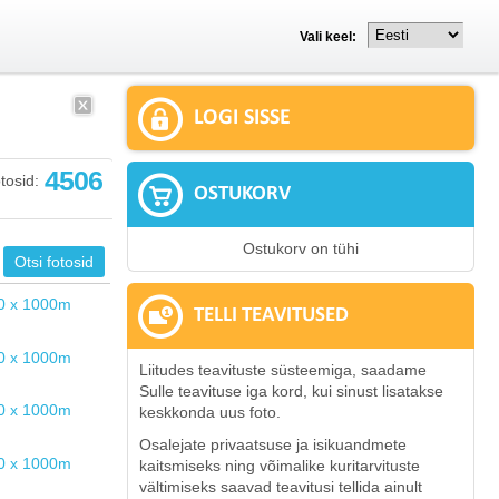
Vali keel:
LOGI SISSE
4506
tosid:
OSTUKORV
Ostukorv on tühi
TELLI TEAVITUSED
Liitudes teavituste süsteemiga, saadame
Sulle teavituse iga kord, kui sinust lisatakse
keskkonda uus foto.
Osalejate privaatsuse ja isikuandmete
kaitsmiseks ning võimalike kuritarvituste
vältimiseks saavad teavitusi tellida ainult