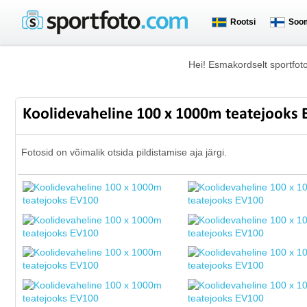
Rootsi
Soo
Hei! Esmakordselt sportfot
Koolidevaheline 100 x 1000m teatejooks
Fotosid on võimalik otsida pildistamise aja järgi.