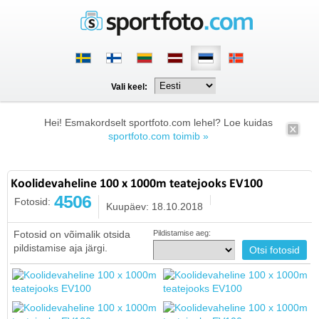
Vali keel:
Hei! Esmakordselt sportfoto.com lehel? Loe kuidas
sportfoto.com toimib »
Koolidevaheline 100 x 1000m teatejooks EV100
4506
Fotosid:
Kuupäev: 18.10.2018
Fotosid on võimalik otsida
Pildistamise aeg:
pildistamise aja järgi.