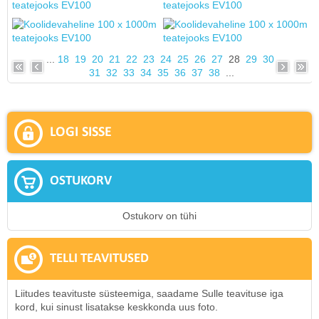
...
18
19
20
21
22
23
24
25
26
27
28
29
30
31
32
33
34
35
36
37
38
...
LOGI SISSE
OSTUKORV
Ostukorv on tühi
TELLI TEAVITUSED
Liitudes teavituste süsteemiga, saadame Sulle teavituse iga
kord, kui sinust lisatakse keskkonda uus foto.