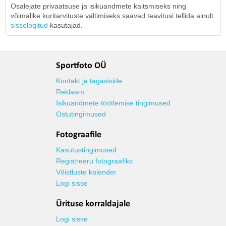
Osalejate privaatsuse ja isikuandmete kaitsmiseks ning
võimalike kuritarvituste vältimiseks saavad teavitusi tellida ainult
sisselogitud
kasutajad.
Sportfoto OÜ
Kontakt ja tagasiside
Reklaam
Isikuandmete töötlemise tingimused
Ostutingimused
Fotograafile
Kasutustingimused
Registreeru fotograafiks
Võistluste kalender
Logi sisse
Ürituse korraldajale
Logi sisse