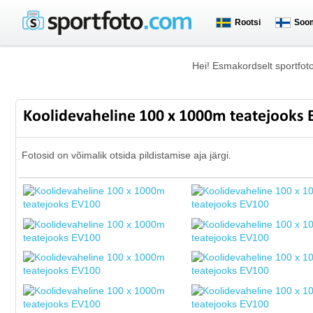
Rootsi
Soo
Hei! Esmakordselt sportfot
Koolidevaheline 100 x 1000m teatejooks
Fotosid on võimalik otsida pildistamise aja järgi.