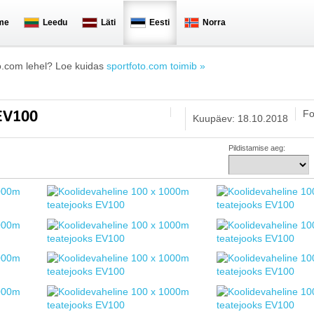
me
Leedu
Läti
Eesti
Norra
o.com lehel? Loe kuidas
sportfoto.com toimib »
Fo
 EV100
Kuupäev: 18.10.2018
Pildistamise aeg: