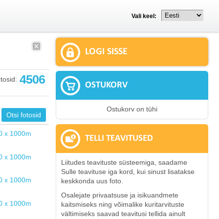
Vali keel:
LOGI SISSE
4506
tosid:
OSTUKORV
Ostukorv on tühi
TELLI TEAVITUSED
Liitudes teavituste süsteemiga, saadame
Sulle teavituse iga kord, kui sinust lisatakse
keskkonda uus foto.
Osalejate privaatsuse ja isikuandmete
kaitsmiseks ning võimalike kuritarvituste
vältimiseks saavad teavitusi tellida ainult