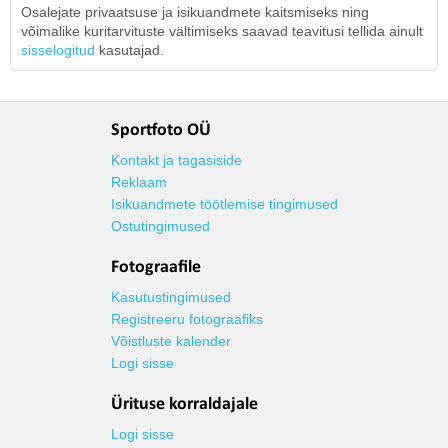
Osalejate privaatsuse ja isikuandmete kaitsmiseks ning
võimalike kuritarvituste vältimiseks saavad teavitusi tellida ainult
sisselogitud
kasutajad.
Sportfoto OÜ
Kontakt ja tagasiside
Reklaam
Isikuandmete töötlemise tingimused
Ostutingimused
Fotograafile
Kasutustingimused
Registreeru fotograafiks
Võistluste kalender
Logi sisse
Ürituse korraldajale
Logi sisse