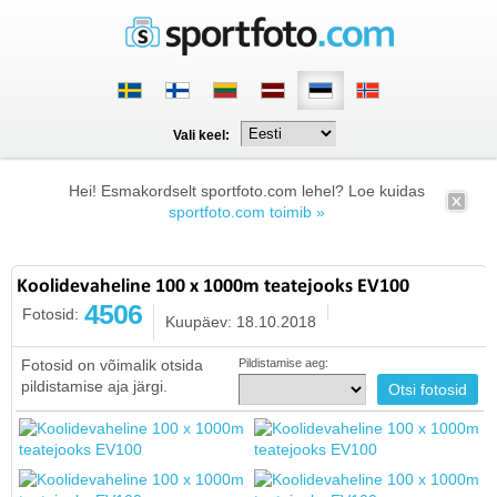
Vali keel:
Hei! Esmakordselt sportfoto.com lehel? Loe kuidas
sportfoto.com toimib »
Koolidevaheline 100 x 1000m teatejooks EV100
4506
Fotosid:
Kuupäev: 18.10.2018
Fotosid on võimalik otsida
Pildistamise aeg:
pildistamise aja järgi.