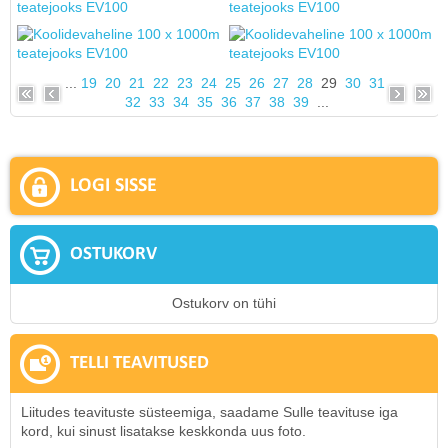
...
19
20
21
22
23
24
25
26
27
28
29
30
31
32
33
34
35
36
37
38
39
...
LOGI SISSE
OSTUKORV
Ostukorv on tühi
TELLI TEAVITUSED
Liitudes teavituste süsteemiga, saadame Sulle teavituse iga
kord, kui sinust lisatakse keskkonda uus foto.