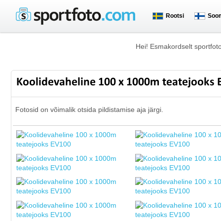
Rootsi
Soo
Hei! Esmakordselt sportfot
Koolidevaheline 100 x 1000m teatejooks
Fotosid on võimalik otsida pildistamise aja järgi.