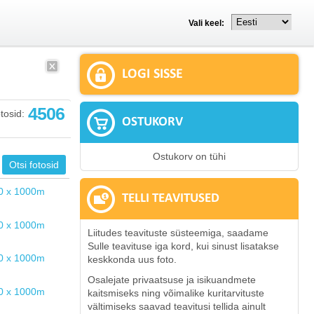
Vali keel:
LOGI SISSE
4506
tosid:
OSTUKORV
Ostukorv on tühi
TELLI TEAVITUSED
Liitudes teavituste süsteemiga, saadame
Sulle teavituse iga kord, kui sinust lisatakse
keskkonda uus foto.
Osalejate privaatsuse ja isikuandmete
kaitsmiseks ning võimalike kuritarvituste
vältimiseks saavad teavitusi tellida ainult