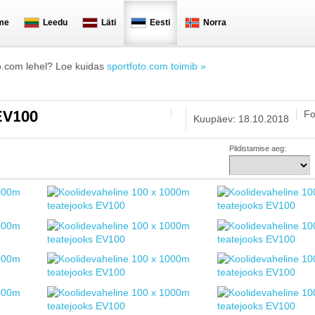
me
Leedu
Läti
Eesti
Norra
o.com lehel? Loe kuidas
sportfoto.com toimib »
Fo
 EV100
Kuupäev: 18.10.2018
Pildistamise aeg: