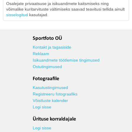
Osalejate privaatsuse ja isikuandmete kaitsmiseks ning
võimalike kuritarvituste vältimiseks saavad teavitusi tellida ainult
sisselogitud
kasutajad.
Sportfoto OÜ
Kontakt ja tagasiside
Reklaam
Isikuandmete töötlemise tingimused
Ostutingimused
Fotograafile
Kasutustingimused
Registreeru fotograafiks
Võistluste kalender
Logi sisse
Ürituse korraldajale
Logi sisse