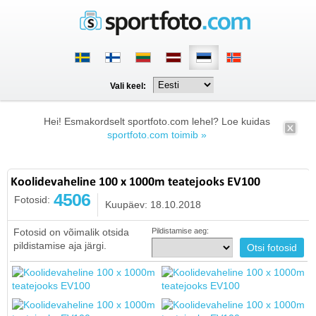
Vali keel:
Hei! Esmakordselt sportfoto.com lehel? Loe kuidas
sportfoto.com toimib »
Koolidevaheline 100 x 1000m teatejooks EV100
4506
Fotosid:
Kuupäev: 18.10.2018
Fotosid on võimalik otsida
Pildistamise aeg:
pildistamise aja järgi.