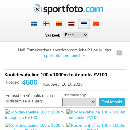
Vali keel:
Hei! Esmakordselt sportfoto.com lehel? Loe kuidas
sportfoto.com toimib »
Koolidevaheline 100 x 1000m teatejooks EV100
4506
Fotosid:
Kuupäev: 18.10.2018
Fotosid on võimalik otsida
Pildistamise aeg:
pildistamise aja järgi.