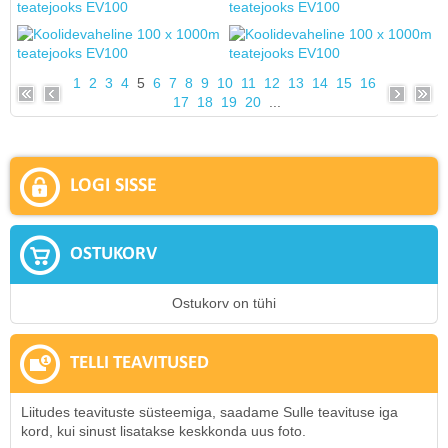
1
2
3
4
5
6
7
8
9
10
11
12
13
14
15
16
17
18
19
20
...
LOGI SISSE
OSTUKORV
Ostukorv on tühi
TELLI TEAVITUSED
Liitudes teavituste süsteemiga, saadame Sulle teavituse iga
kord, kui sinust lisatakse keskkonda uus foto.