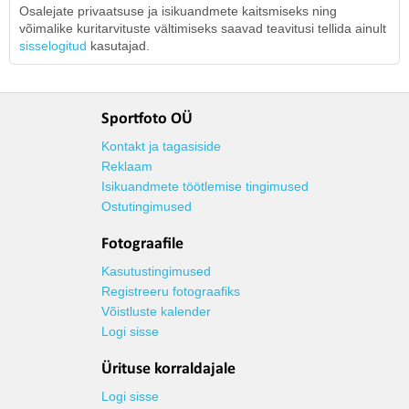
Osalejate privaatsuse ja isikuandmete kaitsmiseks ning
võimalike kuritarvituste vältimiseks saavad teavitusi tellida ainult
sisselogitud
kasutajad.
Sportfoto OÜ
Kontakt ja tagasiside
Reklaam
Isikuandmete töötlemise tingimused
Ostutingimused
Fotograafile
Kasutustingimused
Registreeru fotograafiks
Võistluste kalender
Logi sisse
Ürituse korraldajale
Logi sisse