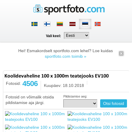
Vali keel:
Hei! Esmakordselt sportfoto.com lehel? Loe kuidas
sportfoto.com toimib »
Koolidevaheline 100 x 1000m teatejooks EV100
4506
Fotosid:
Kuupäev: 18.10.2018
Fotosid on võimalik otsida
Pildistamise aeg:
pildistamise aja järgi.