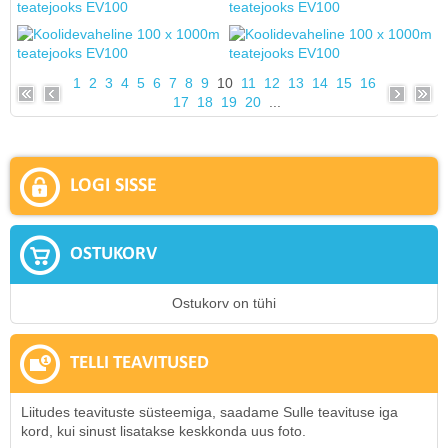
1
2
3
4
5
6
7
8
9
10
11
12
13
14
15
16
17
18
19
20
...
LOGI SISSE
OSTUKORV
Ostukorv on tühi
TELLI TEAVITUSED
Liitudes teavituste süsteemiga, saadame Sulle teavituse iga
kord, kui sinust lisatakse keskkonda uus foto.