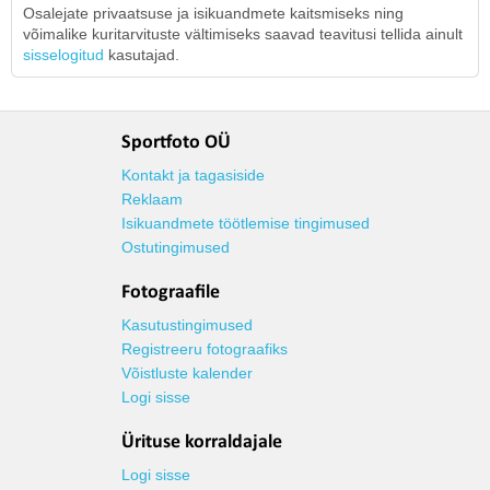
Osalejate privaatsuse ja isikuandmete kaitsmiseks ning
võimalike kuritarvituste vältimiseks saavad teavitusi tellida ainult
sisselogitud
kasutajad.
Sportfoto OÜ
Kontakt ja tagasiside
Reklaam
Isikuandmete töötlemise tingimused
Ostutingimused
Fotograafile
Kasutustingimused
Registreeru fotograafiks
Võistluste kalender
Logi sisse
Ürituse korraldajale
Logi sisse