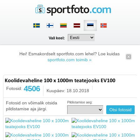
Vali keel:
Hei! Esmakordselt sportfoto.com lehel? Loe kuidas
sportfoto.com toimib »
Koolidevaheline 100 x 1000m teatejooks EV100
4506
Fotosid:
Kuupäev: 18.10.2018
Fotosid on võimalik otsida
Pildistamise aeg:
pildistamise aja järgi.