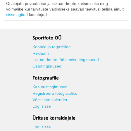
Osalejate privaatsuse ja isikuandmete kaitsmiseks ning
võimalike kuritarvituste vältimiseks saavad teavitusi tellida ainult
sisselogitud
kasutajad.
Sportfoto OÜ
Kontakt ja tagasiside
Reklaam
Isikuandmete töötlemise tingimused
Ostutingimused
Fotograafile
Kasutustingimused
Registreeru fotograafiks
Võistluste kalender
Logi sisse
Ürituse korraldajale
Logi sisse