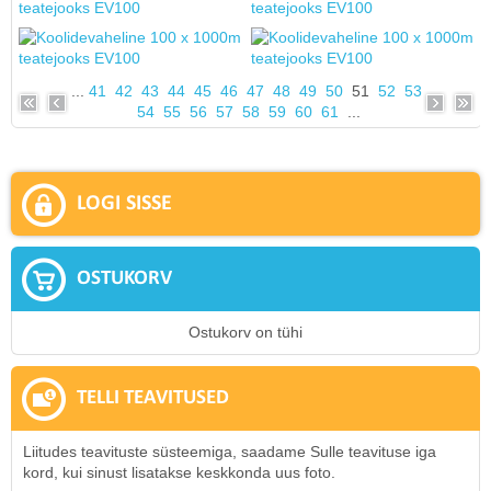
...
41
42
43
44
45
46
47
48
49
50
51
52
53
54
55
56
57
58
59
60
61
...
LOGI SISSE
OSTUKORV
Ostukorv on tühi
TELLI TEAVITUSED
Liitudes teavituste süsteemiga, saadame Sulle teavituse iga
kord, kui sinust lisatakse keskkonda uus foto.