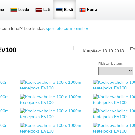
me
Leedu
Läti
Eesti
Norra
o.com lehel? Loe kuidas
sportfoto.com toimib »
Fo
 EV100
Kuupäev: 18.10.2018
Pildistamise aeg: