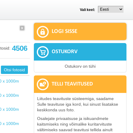
Vali keel:
LOGI SISSE
4506
tosid:
OSTUKORV
Ostukorv on tühi
TELLI TEAVITUSED
Liitudes teavituste süsteemiga, saadame
Sulle teavituse iga kord, kui sinust lisatakse
keskkonda uus foto.
Osalejate privaatsuse ja isikuandmete
kaitsmiseks ning võimalike kuritarvituste
vältimiseks saavad teavitusi tellida ainult