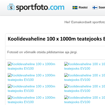
Rootsi
Soo
Hei! Esmakordselt sportfot
Koolidevaheline 100 x 1000m teatejooks
Fotosid on võimalik otsida pildistamise aja järgi.