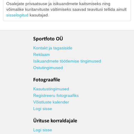
Osalejate privaatsuse ja isikuandmete kaitsmiseks ning
võimalike kuritarvituste vältimiseks saavad teavitusi tellida ainult
sisselogitud
kasutajad.
Sportfoto OÜ
Kontakt ja tagasiside
Reklaam
Isikuandmete töötlemise tingimused
Ostutingimused
Fotograafile
Kasutustingimused
Registreeru fotograafiks
Võistluste kalender
Logi sisse
Ürituse korraldajale
Logi sisse