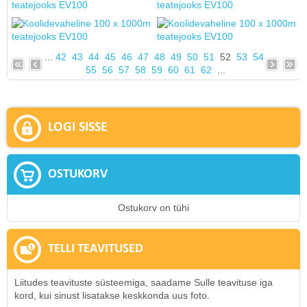
...
42
43
44
45
46
47
48
49
50
51
52
53
54
55
56
57
58
59
60
61
62
...
LOGI SISSE
OSTUKORV
Ostukorv on tühi
TELLI TEAVITUSED
Liitudes teavituste süsteemiga, saadame Sulle teavituse iga
kord, kui sinust lisatakse keskkonda uus foto.