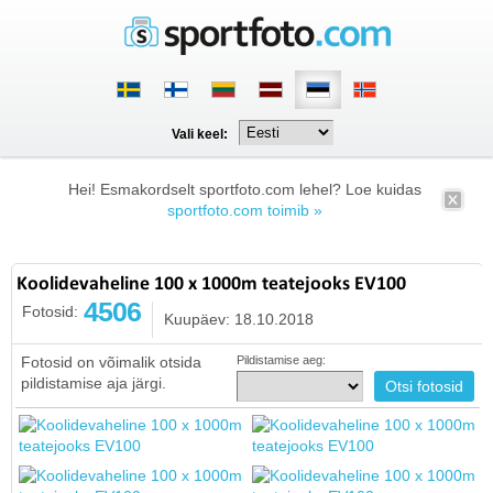
Vali keel:
Hei! Esmakordselt sportfoto.com lehel? Loe kuidas
sportfoto.com toimib »
Koolidevaheline 100 x 1000m teatejooks EV100
4506
Fotosid:
Kuupäev: 18.10.2018
Fotosid on võimalik otsida
Pildistamise aeg:
pildistamise aja järgi.