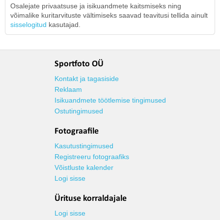
Osalejate privaatsuse ja isikuandmete kaitsmiseks ning
võimalike kuritarvituste vältimiseks saavad teavitusi tellida ainult
sisselogitud
kasutajad.
Sportfoto OÜ
Kontakt ja tagasiside
Reklaam
Isikuandmete töötlemise tingimused
Ostutingimused
Fotograafile
Kasutustingimused
Registreeru fotograafiks
Võistluste kalender
Logi sisse
Ürituse korraldajale
Logi sisse