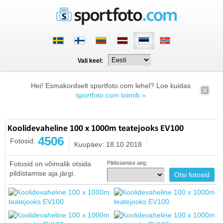
Vali keel:
Hei! Esmakordselt sportfoto.com lehel? Loe kuidas
sportfoto.com toimib »
Koolidevaheline 100 x 1000m teatejooks EV100
4506
Fotosid:
Kuupäev: 18.10.2018
Fotosid on võimalik otsida
Pildistamise aeg:
pildistamise aja järgi.