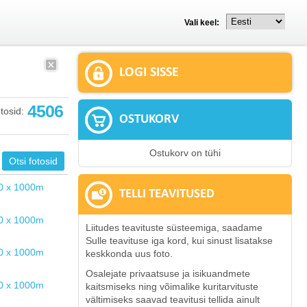
Vali keel:
LOGI SISSE
4506
tosid:
OSTUKORV
Ostukorv on tühi
TELLI TEAVITUSED
Liitudes teavituste süsteemiga, saadame
Sulle teavituse iga kord, kui sinust lisatakse
keskkonda uus foto.
Osalejate privaatsuse ja isikuandmete
kaitsmiseks ning võimalike kuritarvituste
vältimiseks saavad teavitusi tellida ainult