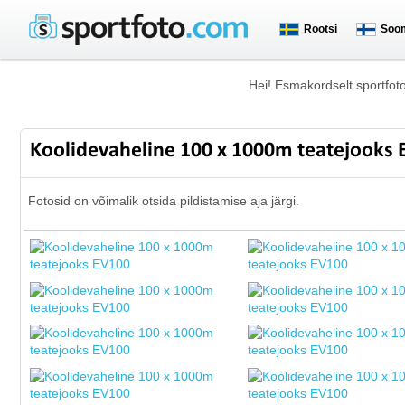
Rootsi
Soo
Hei! Esmakordselt sportfot
Koolidevaheline 100 x 1000m teatejooks
Fotosid on võimalik otsida pildistamise aja järgi.