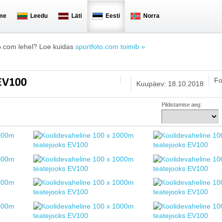
me
Leedu
Läti
Eesti
Norra
o.com lehel? Loe kuidas
sportfoto.com toimib »
Fo
 EV100
Kuupäev: 18.10.2018
Pildistamise aeg: