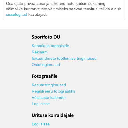
Osalejate privaatsuse ja isikuandmete kaitsmiseks ning
võimalike kuritarvituste vältimiseks saavad teavitusi tellida ainult
sisselogitud
kasutajad.
Sportfoto OÜ
Kontakt ja tagasiside
Reklaam
Isikuandmete töötlemise tingimused
Ostutingimused
Fotograafile
Kasutustingimused
Registreeru fotograafiks
Võistluste kalender
Logi sisse
Ürituse korraldajale
Logi sisse