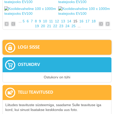
...
5
6
7
8
9
10
11
12
13
14
15
16
17
18
19
20
21
22
23
24
25
...
LOGI SISSE
OSTUKORV
Ostukorv on tühi
TELLI TEAVITUSED
Liitudes teavituste süsteemiga, saadame Sulle teavituse iga
kord, kui sinust lisatakse keskkonda uus foto.