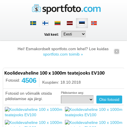
Vali keel:
Hei! Esmakordselt sportfoto.com lehel? Loe kuidas
sportfoto.com toimib »
Koolidevaheline 100 x 1000m teatejooks EV100
4506
Fotosid:
Kuupäev: 18.10.2018
Fotosid on võimalik otsida
Pildistamise aeg:
pildistamise aja järgi.