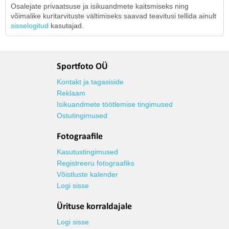
Osalejate privaatsuse ja isikuandmete kaitsmiseks ning
võimalike kuritarvituste vältimiseks saavad teavitusi tellida ainult
sisselogitud
kasutajad.
Sportfoto OÜ
Kontakt ja tagasiside
Reklaam
Isikuandmete töötlemise tingimused
Ostutingimused
Fotograafile
Kasutustingimused
Registreeru fotograafiks
Võistluste kalender
Logi sisse
Ürituse korraldajale
Logi sisse