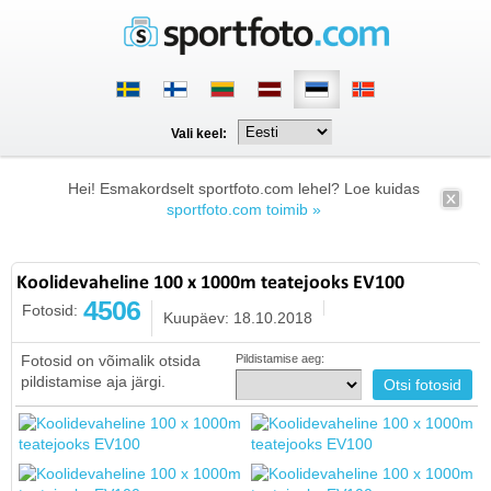
Vali keel:
Hei! Esmakordselt sportfoto.com lehel? Loe kuidas
sportfoto.com toimib »
Koolidevaheline 100 x 1000m teatejooks EV100
4506
Fotosid:
Kuupäev: 18.10.2018
Fotosid on võimalik otsida
Pildistamise aeg:
pildistamise aja järgi.