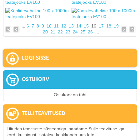
...
6
7
8
9
10
11
12
13
14
15
16
17
18
19
20
21
22
23
24
25
26
...
LOGI SISSE
OSTUKORV
Ostukorv on tühi
TELLI TEAVITUSED
Liitudes teavituste süsteemiga, saadame Sulle teavituse iga
kord, kui sinust lisatakse keskkonda uus foto.