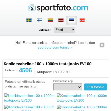
Vali keel:
Hei! Esmakordselt sportfoto.com lehel? Loe kuidas
sportfoto.com toimib »
Koolidevaheline 100 x 1000m teatejooks EV100
4506
Fotosid:
Kuupäev: 18.10.2018
Fotosid on võimalik otsida
Pildistamise aeg:
pildistamise aja järgi.