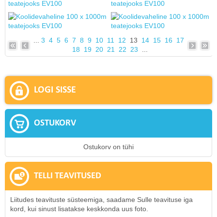
...
3
4
5
6
7
8
9
10
11
12
13
14
15
16
17
18
19
20
21
22
23
...
LOGI SISSE
OSTUKORV
Ostukorv on tühi
TELLI TEAVITUSED
Liitudes teavituste süsteemiga, saadame Sulle teavituse iga
kord, kui sinust lisatakse keskkonda uus foto.