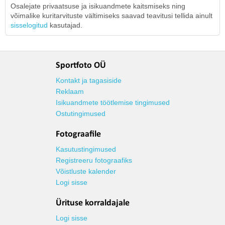
Osalejate privaatsuse ja isikuandmete kaitsmiseks ning
võimalike kuritarvituste vältimiseks saavad teavitusi tellida ainult
sisselogitud
kasutajad.
Sportfoto OÜ
Kontakt ja tagasiside
Reklaam
Isikuandmete töötlemise tingimused
Ostutingimused
Fotograafile
Kasutustingimused
Registreeru fotograafiks
Võistluste kalender
Logi sisse
Ürituse korraldajale
Logi sisse