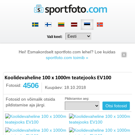
Vali keel:
Hei! Esmakordselt sportfoto.com lehel? Loe kuidas
sportfoto.com toimib »
Koolidevaheline 100 x 1000m teatejooks EV100
4506
Fotosid:
Kuupäev: 18.10.2018
Fotosid on võimalik otsida
Pildistamise aeg:
pildistamise aja järgi.