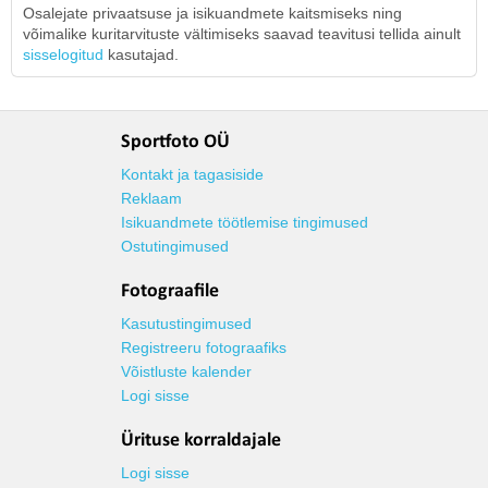
Osalejate privaatsuse ja isikuandmete kaitsmiseks ning
võimalike kuritarvituste vältimiseks saavad teavitusi tellida ainult
sisselogitud
kasutajad.
Sportfoto OÜ
Kontakt ja tagasiside
Reklaam
Isikuandmete töötlemise tingimused
Ostutingimused
Fotograafile
Kasutustingimused
Registreeru fotograafiks
Võistluste kalender
Logi sisse
Ürituse korraldajale
Logi sisse