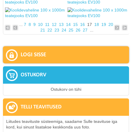
...
7
8
9
10
11
12
13
14
15
16
17
18
19
20
21
22
23
24
25
26
27
...
LOGI SISSE
OSTUKORV
Ostukorv on tühi
TELLI TEAVITUSED
Liitudes teavituste süsteemiga, saadame Sulle teavituse iga
kord, kui sinust lisatakse keskkonda uus foto.