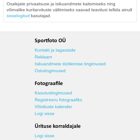
Osalejate privaatsuse ja isikuandmete kaitsmiseks ning
võimalike kuritarvituste vältimiseks saavad teavitusi tellida ainult
sisselogitud
kasutajad.
Sportfoto OÜ
Kontakt ja tagasiside
Reklaam
Isikuandmete töötlemise tingimused
Ostutingimused
Fotograafile
Kasutustingimused
Registreeru fotograafiks
Võistluste kalender
Logi sisse
Ürituse korraldajale
Logi sisse