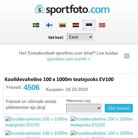
Vali keel:
Hei! Esmakordselt sportfoto.com lehel? Loe kuidas
sportfoto.com toimib »
Koolidevaheline 100 x 1000m teatejooks EV100
4506
Fotosid:
Kuupäev: 18.10.2018
Fotosid on võimalik otsida
Pildistamise aeg:
pildistamise aja järgi.