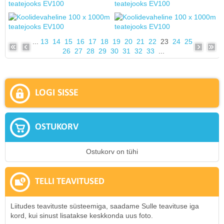
...
13
14
15
16
17
18
19
20
21
22
23
24
25
26
27
28
29
30
31
32
33
...
LOGI SISSE
OSTUKORV
Ostukorv on tühi
TELLI TEAVITUSED
Liitudes teavituste süsteemiga, saadame Sulle teavituse iga
kord, kui sinust lisatakse keskkonda uus foto.