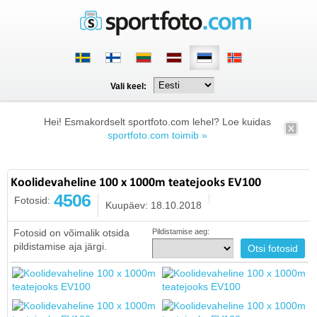
Vali keel:
Hei! Esmakordselt sportfoto.com lehel? Loe kuidas
sportfoto.com toimib »
Koolidevaheline 100 x 1000m teatejooks EV100
4506
Fotosid:
Kuupäev: 18.10.2018
Fotosid on võimalik otsida
Pildistamise aeg:
pildistamise aja järgi.