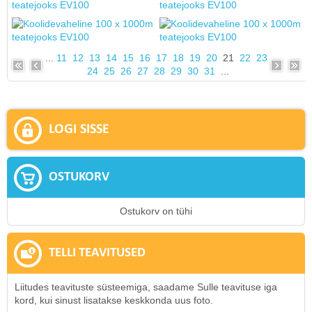
...
11
12
13
14
15
16
17
18
19
20
21
22
23
24
25
26
27
28
29
30
31
...
LOGI SISSE
OSTUKORV
Ostukorv on tühi
TELLI TEAVITUSED
Liitudes teavituste süsteemiga, saadame Sulle teavituse iga
kord, kui sinust lisatakse keskkonda uus foto.