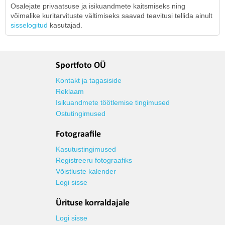
Osalejate privaatsuse ja isikuandmete kaitsmiseks ning
võimalike kuritarvituste vältimiseks saavad teavitusi tellida ainult
sisselogitud
kasutajad.
Sportfoto OÜ
Kontakt ja tagasiside
Reklaam
Isikuandmete töötlemise tingimused
Ostutingimused
Fotograafile
Kasutustingimused
Registreeru fotograafiks
Võistluste kalender
Logi sisse
Ürituse korraldajale
Logi sisse