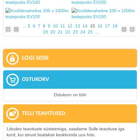
...
5
6
7
8
9
10
11
12
13
14
15
16
17
18
19
20
21
22
23
24
25
...
LOGI SISSE
OSTUKORV
Ostukorv on tühi
TELLI TEAVITUSED
Liitudes teavituste süsteemiga, saadame Sulle teavituse iga
kord, kui sinust lisatakse keskkonda uus foto.