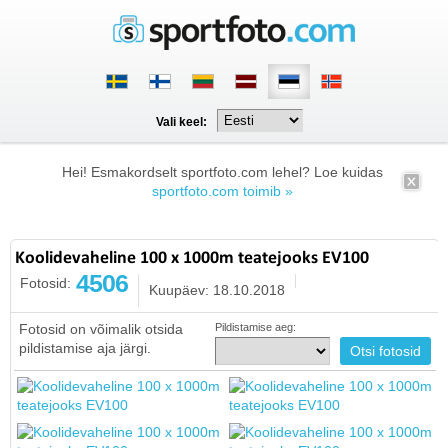
Vali keel:
Hei! Esmakordselt sportfoto.com lehel? Loe kuidas
sportfoto.com toimib »
Koolidevaheline 100 x 1000m teatejooks EV100
4506
Fotosid:
Kuupäev: 18.10.2018
Fotosid on võimalik otsida
Pildistamise aeg:
pildistamise aja järgi.