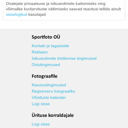
Osalejate privaatsuse ja isikuandmete kaitsmiseks ning
võimalike kuritarvituste vältimiseks saavad teavitusi tellida ainult
sisselogitud
kasutajad.
Sportfoto OÜ
Kontakt ja tagasiside
Reklaam
Isikuandmete töötlemise tingimused
Ostutingimused
Fotograafile
Kasutustingimused
Registreeru fotograafiks
Võistluste kalender
Logi sisse
Ürituse korraldajale
Logi sisse