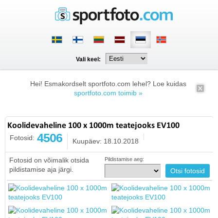
Vali keel:
Hei! Esmakordselt sportfoto.com lehel? Loe kuidas
sportfoto.com toimib »
Koolidevaheline 100 x 1000m teatejooks EV100
4506
Fotosid:
Kuupäev: 18.10.2018
Fotosid on võimalik otsida
Pildistamise aeg:
pildistamise aja järgi.