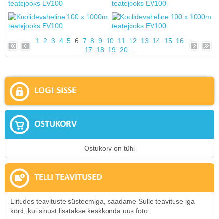
1
2
3
4
5
6
7
8
9
10
11
12
13
14
15
16
17
18
19
20
...
LOGI SISSE
OSTUKORV
Ostukorv on tühi
TELLI TEAVITUSED
Liitudes teavituste süsteemiga, saadame Sulle teavituse iga
kord, kui sinust lisatakse keskkonda uus foto.