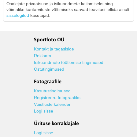
Osalejate privaatsuse ja isikuandmete kaitsmiseks ning
võimalike kuritarvituste vältimiseks saavad teavitusi tellida ainult
sisselogitud
kasutajad.
Sportfoto OÜ
Kontakt ja tagasiside
Reklaam
Isikuandmete töötlemise tingimused
Ostutingimused
Fotograafile
Kasutustingimused
Registreeru fotograafiks
Võistluste kalender
Logi sisse
Ürituse korraldajale
Logi sisse