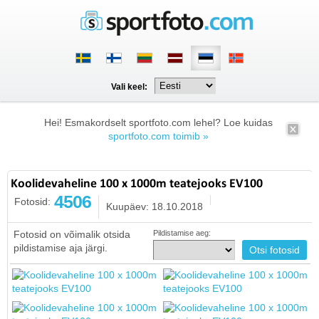
Vali keel:
Hei! Esmakordselt sportfoto.com lehel? Loe kuidas
sportfoto.com toimib »
Koolidevaheline 100 x 1000m teatejooks EV100
4506
Fotosid:
Kuupäev: 18.10.2018
Fotosid on võimalik otsida
Pildistamise aeg:
pildistamise aja järgi.