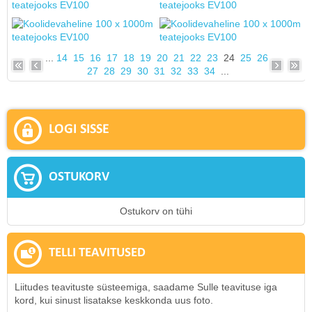
...
14
15
16
17
18
19
20
21
22
23
24
25
26
27
28
29
30
31
32
33
34
...
LOGI SISSE
OSTUKORV
Ostukorv on tühi
TELLI TEAVITUSED
Liitudes teavituste süsteemiga, saadame Sulle teavituse iga
kord, kui sinust lisatakse keskkonda uus foto.