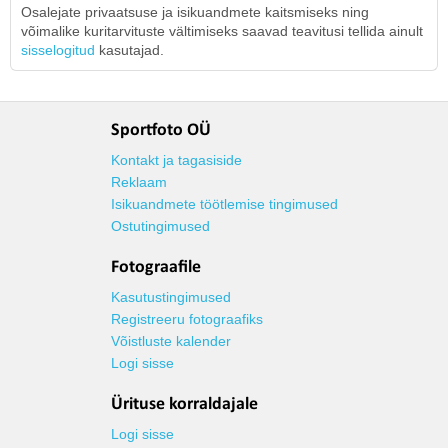
Osalejate privaatsuse ja isikuandmete kaitsmiseks ning
võimalike kuritarvituste vältimiseks saavad teavitusi tellida ainult
sisselogitud
kasutajad.
Sportfoto OÜ
Kontakt ja tagasiside
Reklaam
Isikuandmete töötlemise tingimused
Ostutingimused
Fotograafile
Kasutustingimused
Registreeru fotograafiks
Võistluste kalender
Logi sisse
Ürituse korraldajale
Logi sisse