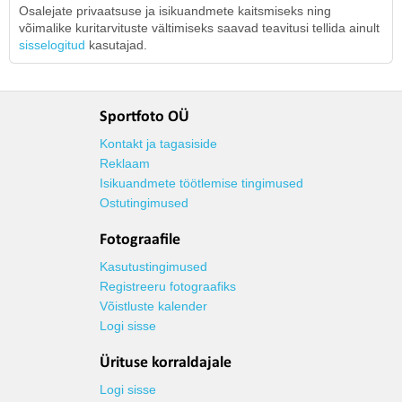
Osalejate privaatsuse ja isikuandmete kaitsmiseks ning
võimalike kuritarvituste vältimiseks saavad teavitusi tellida ainult
sisselogitud
kasutajad.
Sportfoto OÜ
Kontakt ja tagasiside
Reklaam
Isikuandmete töötlemise tingimused
Ostutingimused
Fotograafile
Kasutustingimused
Registreeru fotograafiks
Võistluste kalender
Logi sisse
Ürituse korraldajale
Logi sisse