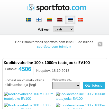
Vali keel:
Hei! Esmakordselt sportfoto.com lehel? Loe kuidas
sportfoto.com toimib »
Koolidevaheline 100 x 1000m teatejooks EV100
4506
Fotosid:
Kuupäev: 18.10.2018
Fotosid on võimalik otsida
Pildistamise aeg:
pildistamise aja järgi.