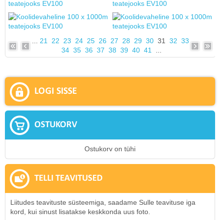
...
21
22
23
24
25
26
27
28
29
30
31
32
33
34
35
36
37
38
39
40
41
...
LOGI SISSE
OSTUKORV
Ostukorv on tühi
TELLI TEAVITUSED
Liitudes teavituste süsteemiga, saadame Sulle teavituse iga
kord, kui sinust lisatakse keskkonda uus foto.