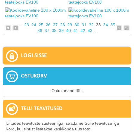
...
23
24
25
26
27
28
29
30
31
32
33
34
35
36
37
38
39
40
41
42
43
...
LOGI SISSE
OSTUKORV
Ostukorv on tühi
TELLI TEAVITUSED
Liitudes teavituste süsteemiga, saadame Sulle teavituse iga
kord, kui sinust lisatakse keskkonda uus foto.