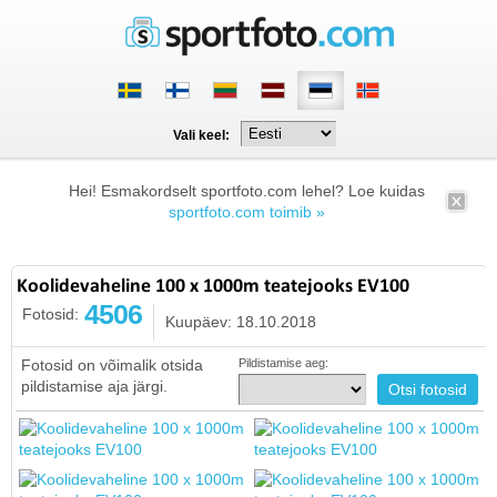
Vali keel:
Hei! Esmakordselt sportfoto.com lehel? Loe kuidas
sportfoto.com toimib »
Koolidevaheline 100 x 1000m teatejooks EV100
4506
Fotosid:
Kuupäev: 18.10.2018
Fotosid on võimalik otsida
Pildistamise aeg:
pildistamise aja järgi.