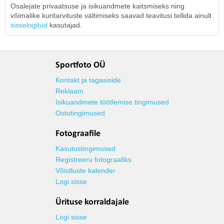
Osalejate privaatsuse ja isikuandmete kaitsmiseks ning
võimalike kuritarvituste vältimiseks saavad teavitusi tellida ainult
sisselogitud
kasutajad.
Sportfoto OÜ
Kontakt ja tagasiside
Reklaam
Isikuandmete töötlemise tingimused
Ostutingimused
Fotograafile
Kasutustingimused
Registreeru fotograafiks
Võistluste kalender
Logi sisse
Ürituse korraldajale
Logi sisse