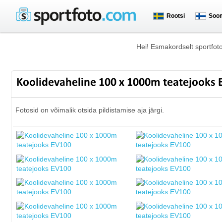
Rootsi
Soo
Hei! Esmakordselt sportfot
Koolidevaheline 100 x 1000m teatejooks
Fotosid on võimalik otsida pildistamise aja järgi.