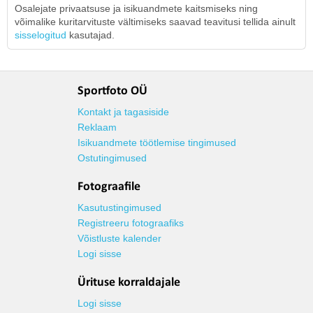
Osalejate privaatsuse ja isikuandmete kaitsmiseks ning
võimalike kuritarvituste vältimiseks saavad teavitusi tellida ainult
sisselogitud
kasutajad.
Sportfoto OÜ
Kontakt ja tagasiside
Reklaam
Isikuandmete töötlemise tingimused
Ostutingimused
Fotograafile
Kasutustingimused
Registreeru fotograafiks
Võistluste kalender
Logi sisse
Ürituse korraldajale
Logi sisse