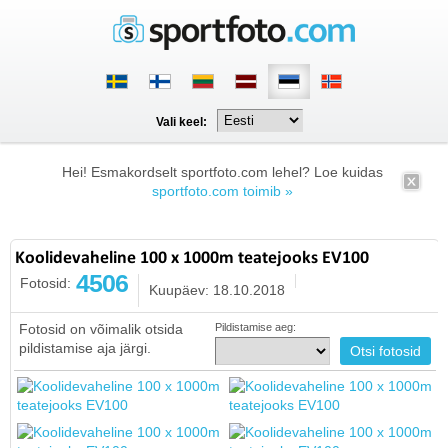
Vali keel:
Hei! Esmakordselt sportfoto.com lehel? Loe kuidas
sportfoto.com toimib »
Koolidevaheline 100 x 1000m teatejooks EV100
4506
Fotosid:
Kuupäev: 18.10.2018
Fotosid on võimalik otsida
Pildistamise aeg:
pildistamise aja järgi.