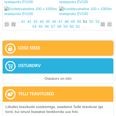
...
41
42
43
44
45
46
47
48
49
50
51
52
53
54
55
56
57
58
59
60
61
...
LOGI SISSE
OSTUKORV
Ostukorv on tühi
TELLI TEAVITUSED
Liitudes teavituste süsteemiga, saadame Sulle teavituse iga
kord, kui sinust lisatakse keskkonda uus foto.