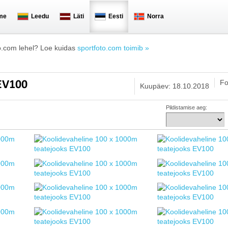
me
Leedu
Läti
Eesti
Norra
o.com lehel? Loe kuidas
sportfoto.com toimib »
Fo
 EV100
Kuupäev: 18.10.2018
Pildistamise aeg: