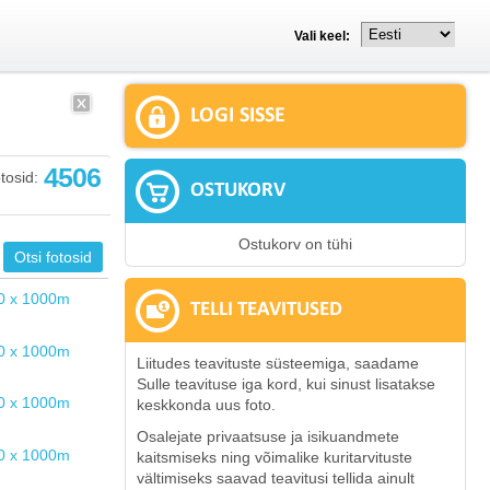
Vali keel:
LOGI SISSE
4506
tosid:
OSTUKORV
Ostukorv on tühi
TELLI TEAVITUSED
Liitudes teavituste süsteemiga, saadame
Sulle teavituse iga kord, kui sinust lisatakse
keskkonda uus foto.
Osalejate privaatsuse ja isikuandmete
kaitsmiseks ning võimalike kuritarvituste
vältimiseks saavad teavitusi tellida ainult