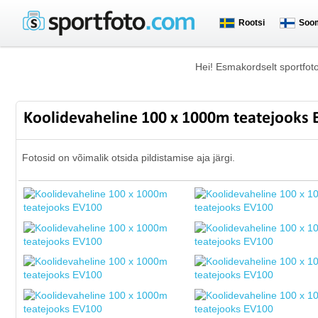
Rootsi
Soo
Hei! Esmakordselt sportfot
Koolidevaheline 100 x 1000m teatejooks
Fotosid on võimalik otsida pildistamise aja järgi.