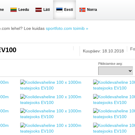
me
Leedu
Läti
Eesti
Norra
o.com lehel? Loe kuidas
sportfoto.com toimib »
Fo
 EV100
Kuupäev: 18.10.2018
Pildistamise aeg: