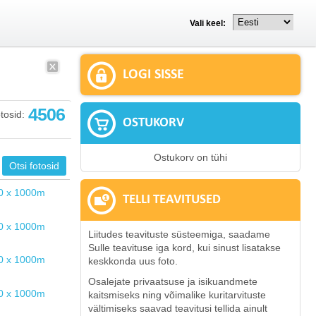
Vali keel:
LOGI SISSE
4506
tosid:
OSTUKORV
Ostukorv on tühi
TELLI TEAVITUSED
Liitudes teavituste süsteemiga, saadame
Sulle teavituse iga kord, kui sinust lisatakse
keskkonda uus foto.
Osalejate privaatsuse ja isikuandmete
kaitsmiseks ning võimalike kuritarvituste
vältimiseks saavad teavitusi tellida ainult