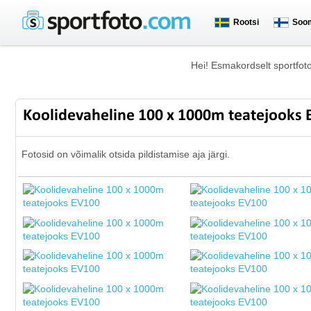
Rootsi
Soo
Hei! Esmakordselt sportfot
Koolidevaheline 100 x 1000m teatejooks
Fotosid on võimalik otsida pildistamise aja järgi.