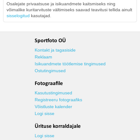
Osalejate privaatsuse ja isikuandmete kaitsmiseks ning
võimalike kuritarvituste vältimiseks saavad teavitusi tellida ainult
sisselogitud
kasutajad.
Sportfoto OÜ
Kontakt ja tagasiside
Reklaam
Isikuandmete töötlemise tingimused
Ostutingimused
Fotograafile
Kasutustingimused
Registreeru fotograafiks
Võistluste kalender
Logi sisse
Ürituse korraldajale
Logi sisse