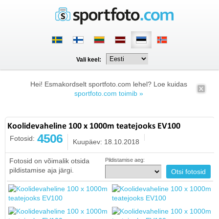
Vali keel:
Hei! Esmakordselt sportfoto.com lehel? Loe kuidas
sportfoto.com toimib »
Koolidevaheline 100 x 1000m teatejooks EV100
4506
Fotosid:
Kuupäev: 18.10.2018
Fotosid on võimalik otsida
Pildistamise aeg:
pildistamise aja järgi.