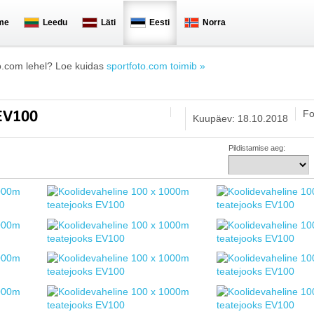
me
Leedu
Läti
Eesti
Norra
o.com lehel? Loe kuidas
sportfoto.com toimib »
Fo
 EV100
Kuupäev: 18.10.2018
Pildistamise aeg: