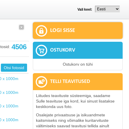
Vali keel:
LOGI SISSE
4506
tosid:
OSTUKORV
Ostukorv on tühi
TELLI TEAVITUSED
Liitudes teavituste süsteemiga, saadame
Sulle teavituse iga kord, kui sinust lisatakse
keskkonda uus foto.
Osalejate privaatsuse ja isikuandmete
kaitsmiseks ning võimalike kuritarvituste
vältimiseks saavad teavitusi tellida ainult