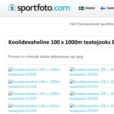
Rootsi
Soo
Hei! Esmakordselt sportfot
Koolidevaheline 100 x 1000m teatejooks
Fotosid on võimalik otsida pildistamise aja järgi.