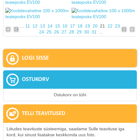
...
11
12
13
14
15
16
17
18
19
20
21
22
23
24
25
26
27
28
29
30
31
...
LOGI SISSE
OSTUKORV
Ostukorv on tühi
TELLI TEAVITUSED
Liitudes teavituste süsteemiga, saadame Sulle teavituse iga
kord, kui sinust lisatakse keskkonda uus foto.