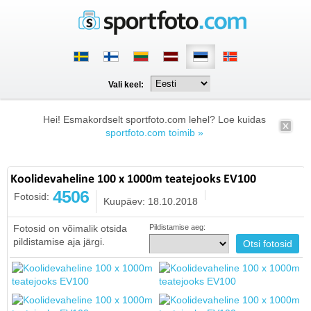
Vali keel:
Hei! Esmakordselt sportfoto.com lehel? Loe kuidas
sportfoto.com toimib »
Koolidevaheline 100 x 1000m teatejooks EV100
4506
Fotosid:
Kuupäev: 18.10.2018
Fotosid on võimalik otsida
Pildistamise aeg:
pildistamise aja järgi.