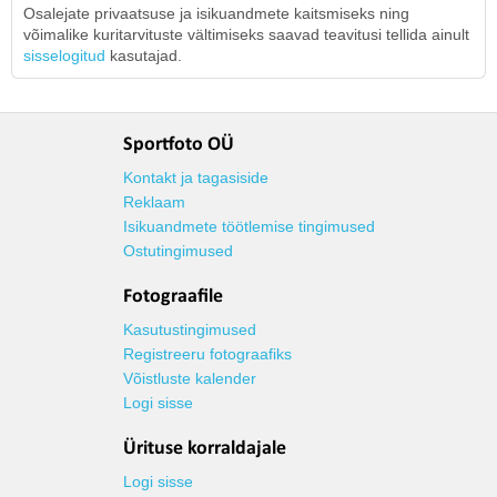
Osalejate privaatsuse ja isikuandmete kaitsmiseks ning
võimalike kuritarvituste vältimiseks saavad teavitusi tellida ainult
sisselogitud
kasutajad.
Sportfoto OÜ
Kontakt ja tagasiside
Reklaam
Isikuandmete töötlemise tingimused
Ostutingimused
Fotograafile
Kasutustingimused
Registreeru fotograafiks
Võistluste kalender
Logi sisse
Ürituse korraldajale
Logi sisse