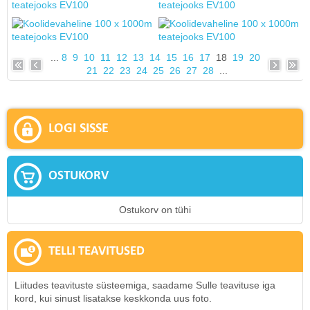
...
8
9
10
11
12
13
14
15
16
17
18
19
20
21
22
23
24
25
26
27
28
...
LOGI SISSE
OSTUKORV
Ostukorv on tühi
TELLI TEAVITUSED
Liitudes teavituste süsteemiga, saadame Sulle teavituse iga
kord, kui sinust lisatakse keskkonda uus foto.