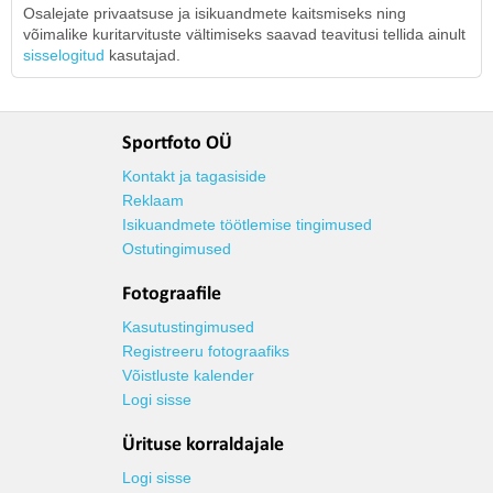
Osalejate privaatsuse ja isikuandmete kaitsmiseks ning
võimalike kuritarvituste vältimiseks saavad teavitusi tellida ainult
sisselogitud
kasutajad.
Sportfoto OÜ
Kontakt ja tagasiside
Reklaam
Isikuandmete töötlemise tingimused
Ostutingimused
Fotograafile
Kasutustingimused
Registreeru fotograafiks
Võistluste kalender
Logi sisse
Ürituse korraldajale
Logi sisse