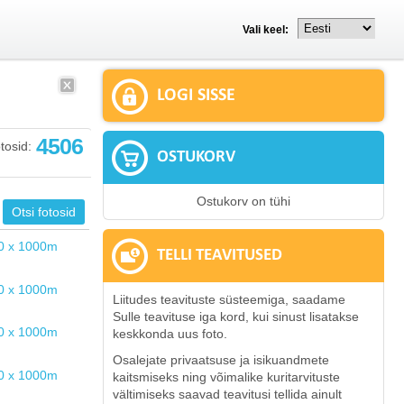
Vali keel:
LOGI SISSE
4506
tosid:
OSTUKORV
Ostukorv on tühi
TELLI TEAVITUSED
Liitudes teavituste süsteemiga, saadame
Sulle teavituse iga kord, kui sinust lisatakse
keskkonda uus foto.
Osalejate privaatsuse ja isikuandmete
kaitsmiseks ning võimalike kuritarvituste
vältimiseks saavad teavitusi tellida ainult