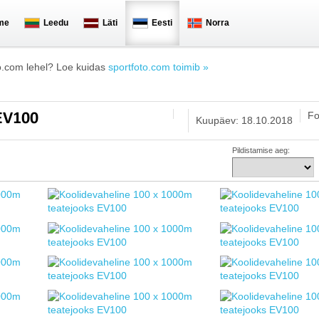
me
Leedu
Läti
Eesti
Norra
o.com lehel? Loe kuidas
sportfoto.com toimib »
Fo
 EV100
Kuupäev: 18.10.2018
Pildistamise aeg: