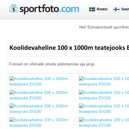
Rootsi
Soo
Hei! Esmakordselt sportfot
Koolidevaheline 100 x 1000m teatejooks
Fotosid on võimalik otsida pildistamise aja järgi.