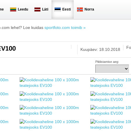
me
Leedu
Läti
Eesti
Norra
o.com lehel? Loe kuidas
sportfoto.com toimib »
Fo
 EV100
Kuupäev: 18.10.2018
Pildistamise aeg: