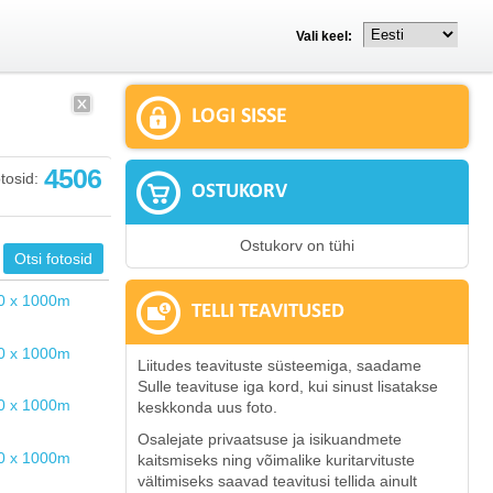
Vali keel:
LOGI SISSE
4506
tosid:
OSTUKORV
Ostukorv on tühi
TELLI TEAVITUSED
Liitudes teavituste süsteemiga, saadame
Sulle teavituse iga kord, kui sinust lisatakse
keskkonda uus foto.
Osalejate privaatsuse ja isikuandmete
kaitsmiseks ning võimalike kuritarvituste
vältimiseks saavad teavitusi tellida ainult