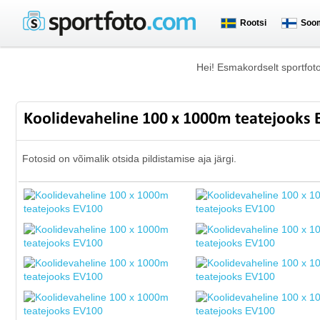
Rootsi
Soo
Hei! Esmakordselt sportfot
Koolidevaheline 100 x 1000m teatejooks
Fotosid on võimalik otsida pildistamise aja järgi.