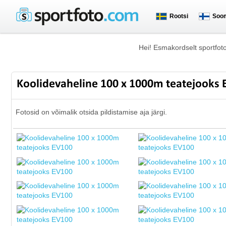
Rootsi
Soo
Hei! Esmakordselt sportfot
Koolidevaheline 100 x 1000m teatejooks
Fotosid on võimalik otsida pildistamise aja järgi.