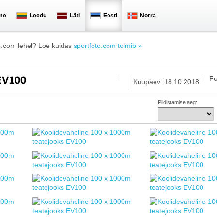
me
Leedu
Läti
Eesti
Norra
o.com lehel? Loe kuidas
sportfoto.com toimib »
Fo
 EV100
Kuupäev: 18.10.2018
Pildistamise aeg: