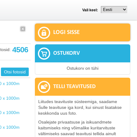
Vali keel:
LOGI SISSE
4506
tosid:
OSTUKORV
Ostukorv on tühi
TELLI TEAVITUSED
Liitudes teavituste süsteemiga, saadame
Sulle teavituse iga kord, kui sinust lisatakse
keskkonda uus foto.
Osalejate privaatsuse ja isikuandmete
kaitsmiseks ning võimalike kuritarvituste
vältimiseks saavad teavitusi tellida ainult