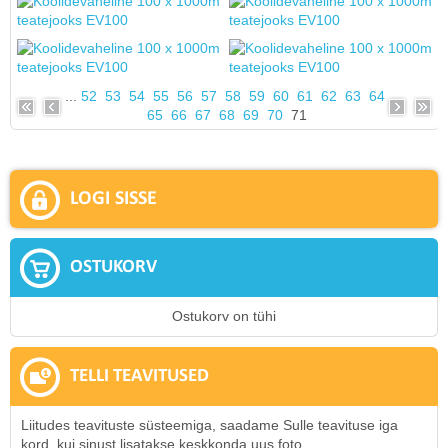
...
52
53
54
55
56
57
58
59
60
61
62
63
64
65
66
67
68
69
70
71
LOGI SISSE
OSTUKORV
Ostukorv on tühi
TELLI TEAVITUSED
Liitudes teavituste süsteemiga, saadame Sulle teavituse iga
kord, kui sinust lisatakse keskkonda uus foto.