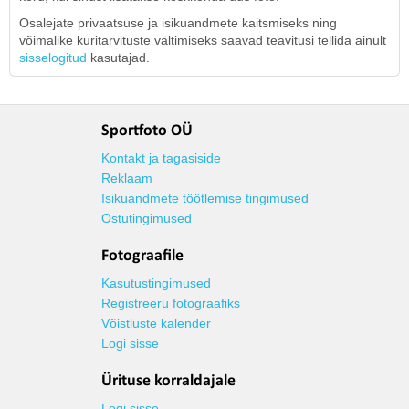
Osalejate privaatsuse ja isikuandmete kaitsmiseks ning
võimalike kuritarvituste vältimiseks saavad teavitusi tellida ainult
sisselogitud
kasutajad.
Sportfoto OÜ
Kontakt ja tagasiside
Reklaam
Isikuandmete töötlemise tingimused
Ostutingimused
Fotograafile
Kasutustingimused
Registreeru fotograafiks
Võistluste kalender
Logi sisse
Ürituse korraldajale
Logi sisse