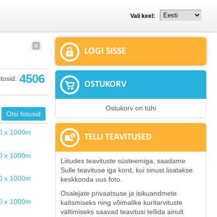
Vali keel:
LOGI SISSE
4506
tosid:
OSTUKORV
Ostukorv on tühi
TELLI TEAVITUSED
Liitudes teavituste süsteemiga, saadame
Sulle teavituse iga kord, kui sinust lisatakse
keskkonda uus foto.
Osalejate privaatsuse ja isikuandmete
kaitsmiseks ning võimalike kuritarvituste
vältimiseks saavad teavitusi tellida ainult