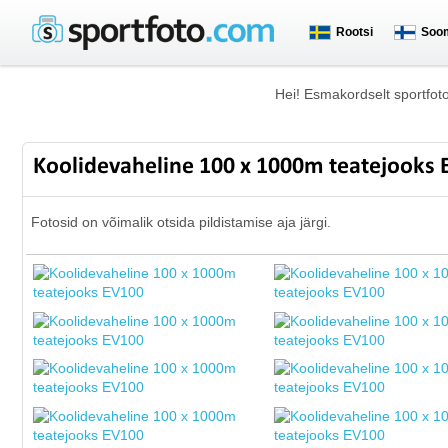
Rootsi
Soo
Hei! Esmakordselt sportfot
Koolidevaheline 100 x 1000m teatejooks
Fotosid on võimalik otsida pildistamise aja järgi.