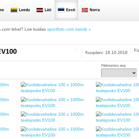
me
Leedu
Läti
Eesti
Norra
o.com lehel? Loe kuidas
sportfoto.com toimib »
Fo
 EV100
Kuupäev: 18.10.2018
Pildistamise aeg: