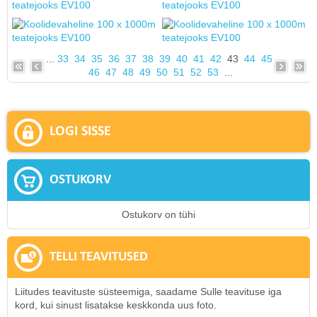
...
33
34
35
36
37
38
39
40
41
42
43
44
45
46
47
48
49
50
51
52
53
...
LOGI SISSE
OSTUKORV
Ostukorv on tühi
TELLI TEAVITUSED
Liitudes teavituste süsteemiga, saadame Sulle teavituse iga
kord, kui sinust lisatakse keskkonda uus foto.