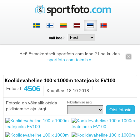
Vali keel:
Hei! Esmakordselt sportfoto.com lehel? Loe kuidas
sportfoto.com toimib »
Koolidevaheline 100 x 1000m teatejooks EV100
4506
Fotosid:
Kuupäev: 18.10.2018
Fotosid on võimalik otsida
Pildistamise aeg:
pildistamise aja järgi.