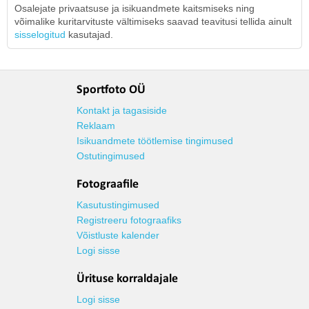
Osalejate privaatsuse ja isikuandmete kaitsmiseks ning
võimalike kuritarvituste vältimiseks saavad teavitusi tellida ainult
sisselogitud
kasutajad.
Sportfoto OÜ
Kontakt ja tagasiside
Reklaam
Isikuandmete töötlemise tingimused
Ostutingimused
Fotograafile
Kasutustingimused
Registreeru fotograafiks
Võistluste kalender
Logi sisse
Ürituse korraldajale
Logi sisse