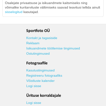
Osalejate privaatsuse ja isikuandmete kaitsmiseks ning
võimalike kuritarvituste vältimiseks saavad teavitusi tellida ainult
sisselogitud
kasutajad.
Sportfoto OÜ
Kontakt ja tagasiside
Reklaam
Isikuandmete töötlemise tingimused
Ostutingimused
Fotograafile
Kasutustingimused
Registreeru fotograafiks
Võistluste kalender
Logi sisse
Ürituse korraldajale
Logi sisse