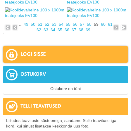
...
49
50
51
52
53
54
55
56
57
58
59
60
61
62
63
64
65
66
67
68
69
...
LOGI SISSE
OSTUKORV
Ostukorv on tühi
TELLI TEAVITUSED
Liitudes teavituste süsteemiga, saadame Sulle teavituse iga
kord, kui sinust lisatakse keskkonda uus foto.