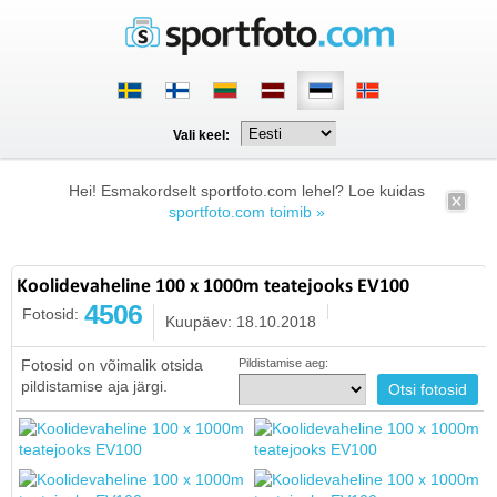
Vali keel:
Hei! Esmakordselt sportfoto.com lehel? Loe kuidas
sportfoto.com toimib »
Koolidevaheline 100 x 1000m teatejooks EV100
4506
Fotosid:
Kuupäev: 18.10.2018
Fotosid on võimalik otsida
Pildistamise aeg:
pildistamise aja järgi.