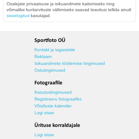
Osalejate privaatsuse ja isikuandmete kaitsmiseks ning
võimalike kuritarvituste vältimiseks saavad teavitusi tellida ainult
sisselogitud
kasutajad.
Sportfoto OÜ
Kontakt ja tagasiside
Reklaam
Isikuandmete töötlemise tingimused
Ostutingimused
Fotograafile
Kasutustingimused
Registreeru fotograafiks
Võistluste kalender
Logi sisse
Ürituse korraldajale
Logi sisse