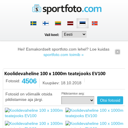
Vali keel:
Hei! Esmakordselt sportfoto.com lehel? Loe kuidas
sportfoto.com toimib »
Koolidevaheline 100 x 1000m teatejooks EV100
4506
Fotosid:
Kuupäev: 18.10.2018
Fotosid on võimalik otsida
Pildistamise aeg:
pildistamise aja järgi.