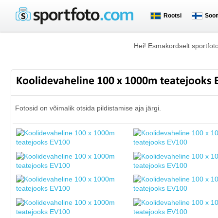
Rootsi
Soo
Hei! Esmakordselt sportfot
Koolidevaheline 100 x 1000m teatejooks
Fotosid on võimalik otsida pildistamise aja järgi.