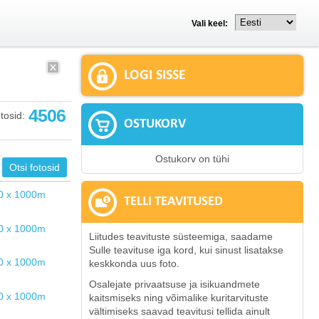
Vali keel:
LOGI SISSE
4506
tosid:
OSTUKORV
Ostukorv on tühi
TELLI TEAVITUSED
Liitudes teavituste süsteemiga, saadame
Sulle teavituse iga kord, kui sinust lisatakse
keskkonda uus foto.
Osalejate privaatsuse ja isikuandmete
kaitsmiseks ning võimalike kuritarvituste
vältimiseks saavad teavitusi tellida ainult