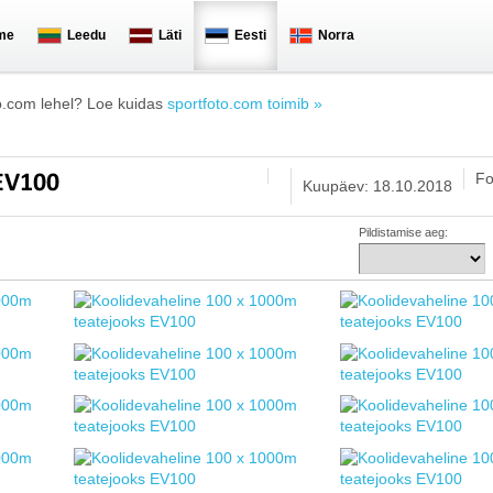
me
Leedu
Läti
Eesti
Norra
o.com lehel? Loe kuidas
sportfoto.com toimib »
Fo
 EV100
Kuupäev: 18.10.2018
Pildistamise aeg: