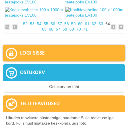
...
52
53
54
55
56
57
58
59
60
61
62
63
64
65
66
67
68
69
70
71
LOGI SISSE
OSTUKORV
Ostukorv on tühi
TELLI TEAVITUSED
Liitudes teavituste süsteemiga, saadame Sulle teavituse iga
kord, kui sinust lisatakse keskkonda uus foto.