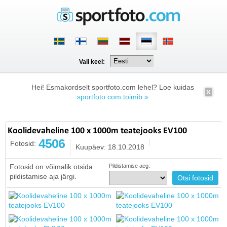
Vali keel:
Hei! Esmakordselt sportfoto.com lehel? Loe kuidas
sportfoto.com toimib »
Koolidevaheline 100 x 1000m teatejooks EV100
4506
Fotosid:
Kuupäev: 18.10.2018
Fotosid on võimalik otsida
Pildistamise aeg:
pildistamise aja järgi.