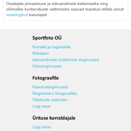
Osalejate privaatsuse ja isikuandmete kaitsmiseks ning
võimalike kuritarvituste vältimiseks saavad teavitusi tellida ainult
sisselogitud
kasutajad.
Sportfoto OÜ
Kontakt ja tagasiside
Reklaam
Isikuandmete töötlemise tingimused
Ostutingimused
Fotograafile
Kasutustingimused
Registreeru fotograafiks
Võistluste kalender
Logi sisse
Ürituse korraldajale
Logi sisse