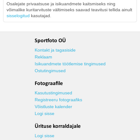
Osalejate privaatsuse ja isikuandmete kaitsmiseks ning
võimalike kuritarvituste vältimiseks saavad teavitusi tellida ainult
sisselogitud
kasutajad.
Sportfoto OÜ
Kontakt ja tagasiside
Reklaam
Isikuandmete töötlemise tingimused
Ostutingimused
Fotograafile
Kasutustingimused
Registreeru fotograafiks
Võistluste kalender
Logi sisse
Ürituse korraldajale
Logi sisse