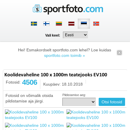
Vali keel:
Hei! Esmakordselt sportfoto.com lehel? Loe kuidas
sportfoto.com toimib »
Koolidevaheline 100 x 1000m teatejooks EV100
4506
Fotosid:
Kuupäev: 18.10.2018
Fotosid on võimalik otsida
Pildistamise aeg:
pildistamise aja järgi.