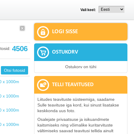
Vali keel:
LOGI SISSE
4506
tosid:
OSTUKORV
Ostukorv on tühi
TELLI TEAVITUSED
Liitudes teavituste süsteemiga, saadame
Sulle teavituse iga kord, kui sinust lisatakse
keskkonda uus foto.
Osalejate privaatsuse ja isikuandmete
kaitsmiseks ning võimalike kuritarvituste
vältimiseks saavad teavitusi tellida ainult