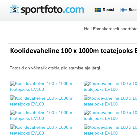
Rootsi
Soo
Hei! Esmakordselt sportfot
Koolidevaheline 100 x 1000m teatejooks
Fotosid on võimalik otsida pildistamise aja järgi.