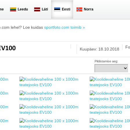
me
Leedu
Läti
Eesti
Norra
o.com lehel? Loe kuidas
sportfoto.com toimib »
Fo
 EV100
Kuupäev: 18.10.2018
Pildistamise aeg: