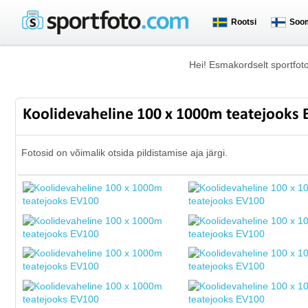
Rootsi
Soo
Hei! Esmakordselt sportfot
Koolidevaheline 100 x 1000m teatejooks
Fotosid on võimalik otsida pildistamise aja järgi.