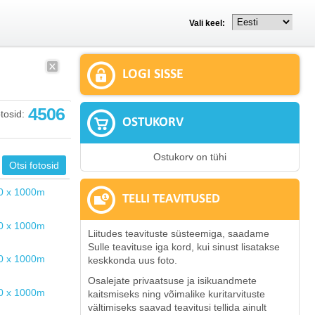
Vali keel:
LOGI SISSE
4506
tosid:
OSTUKORV
Ostukorv on tühi
TELLI TEAVITUSED
Liitudes teavituste süsteemiga, saadame
Sulle teavituse iga kord, kui sinust lisatakse
keskkonda uus foto.
Osalejate privaatsuse ja isikuandmete
kaitsmiseks ning võimalike kuritarvituste
vältimiseks saavad teavitusi tellida ainult