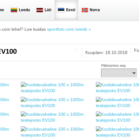
me
Leedu
Läti
Eesti
Norra
o.com lehel? Loe kuidas
sportfoto.com toimib »
Fo
 EV100
Kuupäev: 18.10.2018
Pildistamise aeg: